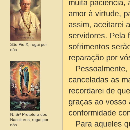
muita paciência,
amor à virtude, p
assim, aceitarei
servidores. Pela 
sofrimentos serão
São Pio X, rogai por
nós.
reparação por vó
Pessoalmente, re
canceladas as m
recordarei de qu
graças ao vosso 
conformidade com
N. Srª Protetora dos
Nascituros, rogai por
Para aqueles qu
nós.