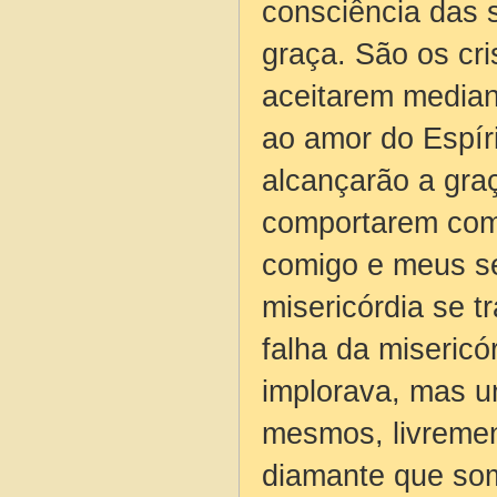
consciência das 
graça. São os cr
aceitarem median
ao amor do Espíri
alcançarão a gra
comportarem com 
comigo e meus ser
misericórdia se t
falha da misericó
implorava, mas u
mesmos, livremen
diamante que so