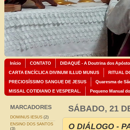
Início
CONTATO
DIDAQUÉ - A Doutrina dos Apósto
CARTA ENCÍCLICA DIVINUM ILLUD MUNUS
RITUAL D
PRECIOSÍSSIMO SANGUE DE JESUS
Quaresma de São
MISSAL COTIDIANO E VESPERAL.
Pequeno Manual do
MARCADORES
SÁBADO, 21 D
DOMINUS IESUS
(2)
O DIÁLOGO - PA
ENSINO DOS SANTOS
(3)