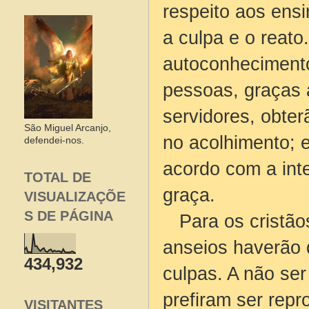
respeito aos ens
a culpa e o reat
autoconhecimento
pessoas, graças 
servidores, obte
São Miguel Arcanjo,
no acolhimento; 
defendei-nos.
acordo com a inte
TOTAL DE
graça.
VISUALIZAÇÕE
S DE PÁGINA
Para os cristãos
anseios haverão 
434,932
culpas. A não se
prefiram ser rep
VISITANTES