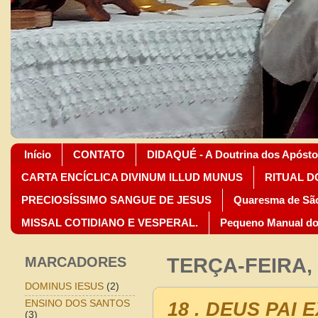
Início
CONTATO
DIDAQUÉ - A Doutrina dos Apósto
CARTA ENCÍCLICA DIVINUM ILLUD MUNUS
RITUAL D
PRECIOSÍSSIMO SANGUE DE JESUS
Quaresma de São
MISSAL COTIDIANO E VESPERAL.
Pequeno Manual do
MARCADORES
TERÇA-FEIRA,
DOMINUS IESUS
(2)
18 . DEUS PAI
ENSINO DOS SANTOS
(3)