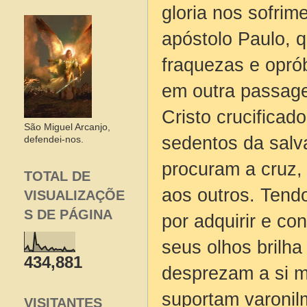
gloria nos sofrim
apóstolo Paulo, 
fraquezas e oprób
em outra passag
Cristo crucificad
São Miguel Arcanjo,
sedentos da salv
defendei-nos.
procuram a cruz, 
TOTAL DE
aos outros. Tend
VISUALIZAÇÕE
S DE PÁGINA
por adquirir e co
seus olhos brilha
434,881
desprezam a si m
suportam varonilm
VISITANTES