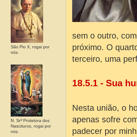
sem o outro, com
próximo. O quart
São Pio X, rogai por
nós.
terceiro, uma per
18.5.1 - Sua h
Nesta união, o h
apenas sofre com
N. Srª Protetora dos
Nascituros, rogai por
padecer por minha
nós.