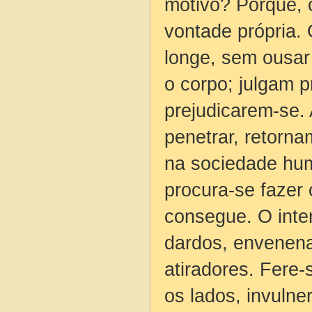
motivo? Porque, 
vontade própria.
longe, sem ousar
o corpo; julgam p
prejudicarem-se.
penetrar, retorna
na sociedade hum
procura-se fazer
consegue. O inter
dardos, envenena
atiradores. Fere-
os lados, invulne