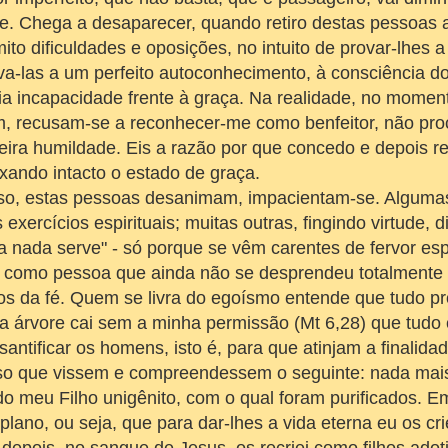
e. Chega a desaparecer, quando retiro destas pessoas a
mito dificuldades e oposições, no intuito de provar-lhes a
eva-las a um perfeito autoconhecimento, à consciência do
ia incapacidade frente à graça. Na realidade, no momen
, recusam-se a reconhecer-me como benfeitor, não pr
ra humildade. Eis a razão por que concedo e depois re
xando intacto o estado de graça.
o, estas pessoas desanimam, impacientam-se. Alguma
xercícios espirituais; muitas outras, fingindo virtude,
ra nada serve" - só porque se vêm carentes de fervor esp
, como pessoa que ainda não se desprendeu totalmente
os da fé. Quem se livra do egoísmo entende que tudo p
a árvore cai sem a minha permissão (Mt 6,28) que tudo
santificar os homens, isto é, para que atinjam a finalida
ciso que vissem e compreendessem o seguinte: nada mai
o meu Filho unigênito, com o qual foram purificados. 
lano, ou seja, que para dar-lhes a vida eterna eu os c