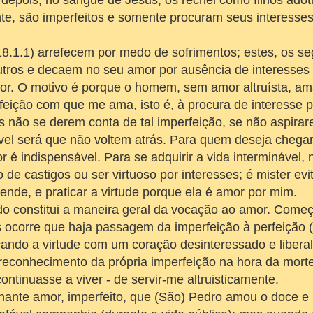
depois, no sangue de Jesus, os recriei como filhos adot
nte, são imperfeitos e somente procuram seus interess
8.1.1) arrefecem por medo de sofrimentos; estes, os s
utros e decaem no seu amor por ausência de interesses
ior. O motivo é porque o homem, sem amor altruísta, a
eição com que me ama, isto é, à procura de interesse p
 não se derem conta de tal imperfeição, se não aspira
ível será que não voltem atrás. Para quem deseja chegar
 é indispensável. Para se adquirir a vida interminável, 
de castigos ou ser virtuoso por interesses; é mister evi
ende, e praticar a virtude porque ela é amor por mim.
 constitui a maneira geral da vocação ao amor. Começ
 ocorre que haja passagem da imperfeição à perfeição (
icando a virtude com um coração desinteressado e liberal
reconhecimento da própria imperfeição na hora da morte
ontinuasse a viver - de servir-me altruisticamente.
nte amor, imperfeito, que (São) Pedro amou o doce e