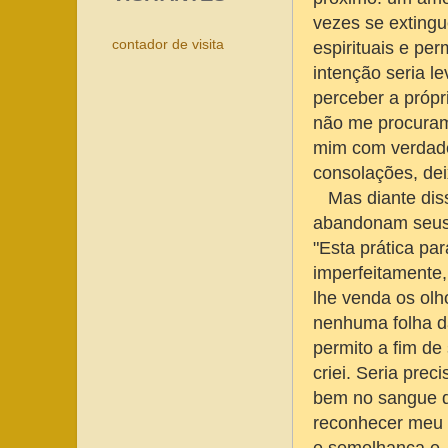
vezes se extingu
contador de visita
espirituais e per
intenção seria l
perceber a própr
não me procuram
mim com verdadei
consolações, dei
Mas diante diss
abandonam seus e
"Esta prática pa
imperfeitamente
lhe venda os olh
nenhuma folha d
permito a fim de 
criei. Seria pre
bem no sangue d
reconhecer meu p