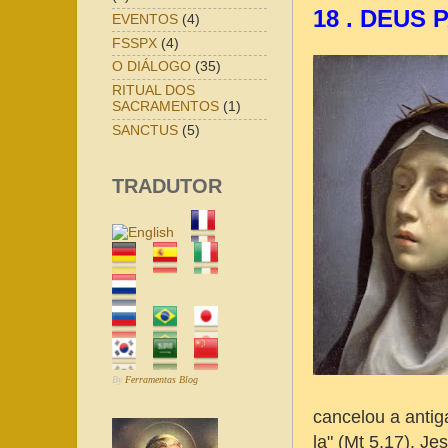
18 . DEUS
EVENTOS
(4)
FSSPX
(4)
O DIÁLOGO
(35)
RITUAL DOS
SACRAMENTOS
(1)
SANCTUS
(5)
TRADUTOR
By
Ferramentas Blog
cancelou a antig
la" (Mt 5,17). Je