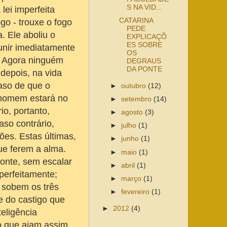
S NA VID...
lei imperfeita
CATARINA
ogo - trouxe o fogo
PEDE
. Ele aboliu o
EXPLICAÇÕ
ES SOBRE
punir imediatamente
OS
a. Agora ninguém
DEGRAUS
DA PONTE
 depois, na vida
aso de que o
►
outubro
(12)
 homem estará no
►
setembro
(14)
io, portanto,
►
agosto
(3)
aso contrário,
►
julho
(1)
ões. Estas últimas,
►
junho
(1)
ue ferem a alma.
►
maio
(1)
ponte, sem escalar
►
abril
(1)
perfeitamente;
►
março
(1)
l sobem os três
►
fevereiro
(1)
e do castigo que
►
2012
(4)
eligência
o que ajam assim