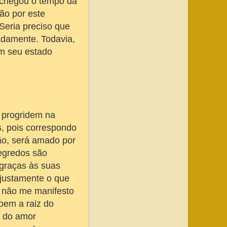
 chegou o tempo da
ão por este
Seria preciso que
adamente. Todavia,
m seu estado
 progridem na
s, pois correspondo
ão, será amado por
egredos são
graças às suas
 justamente o que
 não me manifesto
oem a raiz do
e do amor