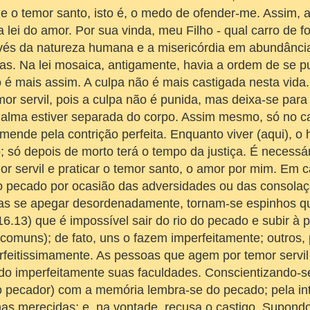
he o temor santo, isto é, o medo de ofender-me. Assim, a 
a lei do amor. Por sua vinda, meu Filho - qual carro de f
vés da natureza humana e a misericórdia em abundância
ltas. Na lei mosaica, antigamente, havia a ordem de se 
o é mais assim. A culpa não é mais castigada nesta vid
mor servil, pois a culpa não é punida, mas deixa-se para
 alma estiver separada do corpo. Assim mesmo, só no c
nde pela contrição perfeita. Enquanto viver (aqui), o
 só depois de morto terá o tempo da justiça. É necessár
r servil e praticar o temor santo, o amor por mim. Em c
do pecado por ocasião das adversidades ou das consolaç
las se apegar desordenadamente, tornam-se espinhos q
6.13) que é impossível sair do rio do pecado e subir à 
(comuns); de fato, uns o fazem imperfeitamente; outros, 
erfeitissimamente. As pessoas que agem por temor servi
do imperfeitamente suas faculdades. Conscientizando-s
o pecador) com a memória lembra-se do pecado; pela int
as merecidas; e, na vontade, recusa o castigo. Supond