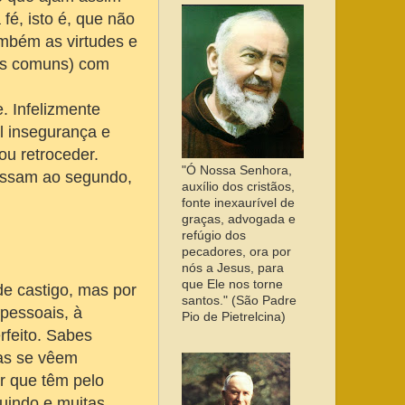
fé, isto é, que não
mbém as virtudes e
aus comuns) com
. Infelizmente
l insegurança e
ou retroceder.
"Ó Nossa Senhora,
passam ao segundo,
auxílio dos cristãos,
fonte inexaurível de
graças, advogada e
refúgio dos
pecadores, ora por
nós a Jesus, para
que Ele nos torne
e castigo, mas por
santos." (São Padre
pessoais, à
Pio de Pietrelcina)
feito. Sabes
as se vêem
r que têm pelo
nuindo e muitas