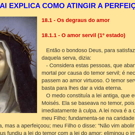
 PAI EXPLICA COMO ATINGIR A PERFEI
18.1 - Os degraus do amor
18.1.1 - O amor servil (1º estado)
Então o bondoso Deus, para satisfaz
daquela serva, dizia:
- Considera estas pessoas, que aba
mortal por causa do temor servil; é ne
passem ao amor virtuoso. O temor serv
basta para lhes dar a vida eterna.
O medo constituía a lei antiga, que e
Moisés. Ela se baseava no temor, pois
imediatamente à culpa. A lei nova é a
meu Filho; fundamenta-se na caridade.
a, mas a aperfeiçoou; meu Filho o disse: "Não vim abolir
sus fundiu a lei do temor com a lei do amor; eliminou o 