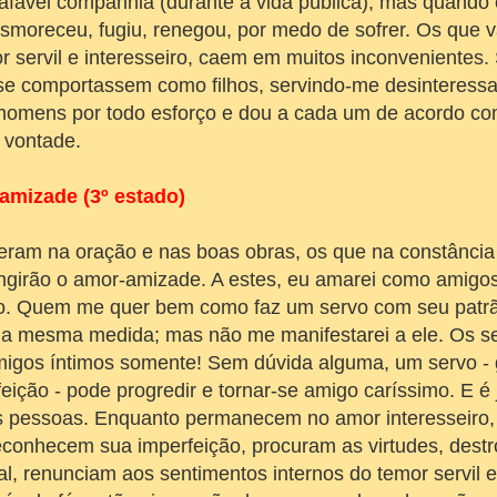
afável companhia (durante a vida pública); mas quando
 esmoreceu, fugiu, renegou, por medo de sofrer. Os que v
 servil e interesseiro, caem em muitos inconvenientes. 
se comportassem como filhos, servindo-me desinteress
homens por todo esforço e dou a cada um de acordo co
a vontade.
 amizade (3º estado)
am na oração e nas boas obras, os que na constância
tingirão o amor-amizade. A estes, eu amarei como amigo
ão. Quem me quer bem como faz um servo com seu patr
na mesma medida; mas não me manifestarei a ele. Os s
migos íntimos somente! Sem dúvida alguma, um servo - 
eição - pode progredir e tornar-se amigo caríssimo. E é
s pessoas. Enquanto permanecem no amor interesseiro,
econhecem sua imperfeição, procuram as virtudes, destr
al, renunciam aos sentimentos internos do temor servil 