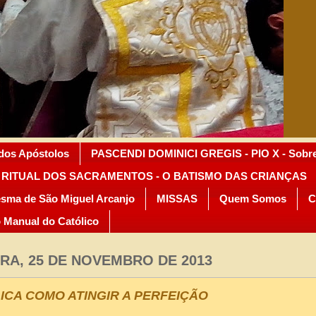
dos Apóstolos
PASCENDI DOMINICI GREGIS - PIO X - Sobre 
RITUAL DOS SACRAMENTOS - O BATISMO DAS CRIANÇAS
sma de São Miguel Arcanjo
MISSAS
Quem Somos
C
 Manual do Católico
RA, 25 DE NOVEMBRO DE 2013
LICA COMO ATINGIR A PERFEIÇÃO