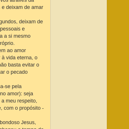
ivos através da
es e deixam de amar
egundos, deixam de
 pessoais e
ma a si mesmo
róprio.
rem ao amor
 à vida eterna, o
não basta evitar o
tar o pecado
a-se pela
no amor): seja
 a meu respeito,
, com o propósito -
 bondoso Jesus,