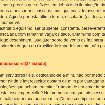
z, seria preciso que o fizessem debaixo da iluminação da 
penas a pensar nos castigos, mas que considerassem ta
dou. Agindo por esta última forma, escalarão (os degr
emor servil.
truir o egoísmo, ser prudente, constante, perseverante
a escalada com tamanha vagarosidade, amam-me com ta
 logo desanimam. Qualquer sopro de vento os faz parar 
 primeiro degrau do Crucificado imperfeitamente, não 
interesseiro (2º estado)
 servidores fiéis, dedicando-se a mim, não por medo d
or ainda é interesseiro: gostam de mim por vantagens 
solações que acham em mim. Trata-se de um amor imper
esta essa imperfeição? No momento em que tais pesso
solação experimentada em mim. Do mesmo tipo é o amo
 imperfeito, que não basta, que é passageiro, vai dimi