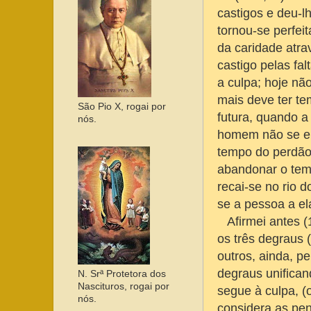
castigos e deu-l
tornou-se perfeit
da caridade atra
castigo pelas fa
a culpa; hoje nã
mais deve ter te
São Pio X, rogai por
futura, quando a
nós.
homem não se eme
tempo do perdão;
abandonar o temo
recai-se no rio 
se a pessoa a e
Afirmei antes (1
os três degraus 
outros, ainda, p
degraus unifican
N. Srª Protetora dos
Nascituros, rogai por
segue à culpa, (
nós.
considera as pen