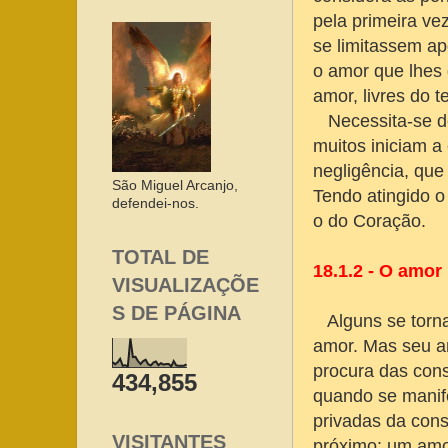
pela primeira ve
se limitassem a
o amor que lhes 
amor, livres do t
Necessita-se des
muitos iniciam 
negligência, que
São Miguel Arcanjo,
Tendo atingido o
defendei-nos.
o do Coração.
TOTAL DE
18.1.2 - O amor 
VISUALIZAÇÕE
S DE PÁGINA
Alguns se tornam
amor. Mas seu am
procura das con
434,855
quando se manif
privadas da con
VISITANTES
próximo: um amor