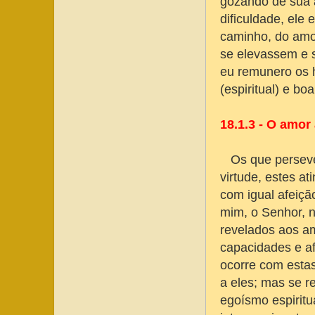
gozando de sua 
dificuldade, ele
caminho, do amor
se elevassem e 
eu remunero os 
(espiritual) e bo
18.1.3 - O amor
Os que persever
virtude, estes a
com igual afeiç
mim, o Senhor, 
revelados aos a
capacidades e af
ocorre com esta
a eles; mas se r
egoísmo espiritu