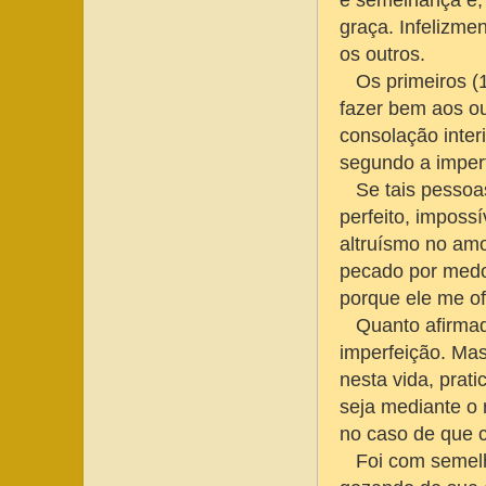
e semelhança e, 
graça. Infelizme
os outros.
Os primeiros (1
fazer bem aos o
consolação inter
segundo a imperf
Se tais pessoas
perfeito, imposs
altruísmo no amor
pecado por medo 
porque ele me of
Quanto afirmado
imperfeição. Mas
nesta vida, prat
seja mediante o 
no caso de que c
Foi com semelha