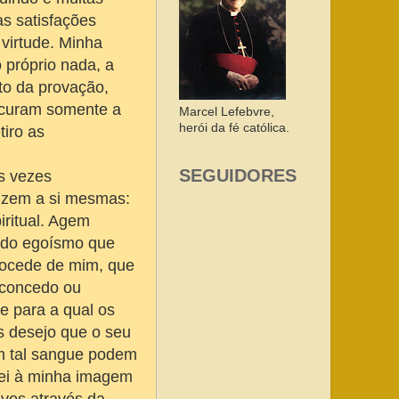
s satisfações
 virtude. Minha
 próprio nada, a
to da provação,
ocuram somente a
Marcel Lefebvre,
herói da fé católica.
tiro as
SEGUIDORES
s vezes
 dizem a si mesmas:
iritual. Agem
 do egoísmo que
rocede de mim, que
 concedo ou
de para a qual os
s desejo que o seu
Em tal sangue podem
riei à minha imagem