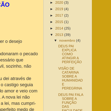
►
2020
(3)
ÇÃO
►
2019
(4)
►
2017
(2)
►
2015
(1)
►
2014
(25)
▼
2013
(39)
▼
novembro
(4)
er o desejo
DEUS PAI
EXPLICA
ndonaram o pecado
COMO
ATINGIR A
cessário que
PERFEIÇÃO
il, sozinho, não
VISÃO DE
CATARINA
SOBRE A
u dei através de
HUMANIDAD
 o castigo seguia
E
PEREGRINA
 do amor e veio com
DEUS PAI FALA
 A nova lei não
SOBRE A
FUNÇÃO
 a lei, mas cumpri-
DAS
imperfeito medo de
FACULDADE