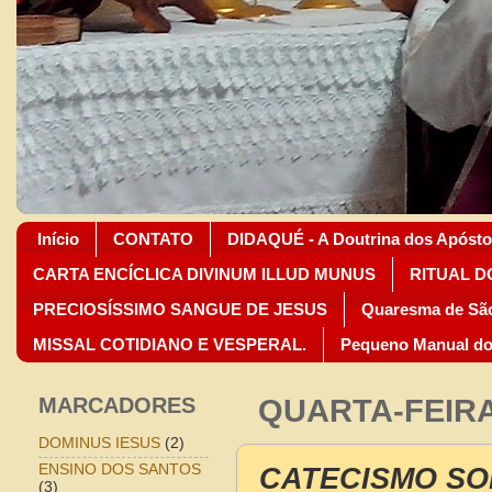
Início
CONTATO
DIDAQUÉ - A Doutrina dos Apósto
CARTA ENCÍCLICA DIVINUM ILLUD MUNUS
RITUAL D
PRECIOSÍSSIMO SANGUE DE JESUS
Quaresma de São
MISSAL COTIDIANO E VESPERAL.
Pequeno Manual do
MARCADORES
QUARTA-FEIRA,
DOMINUS IESUS
(2)
CATECISMO SO
ENSINO DOS SANTOS
(3)