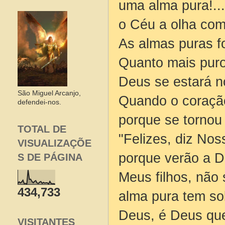
uma alma pura!..
o Céu a olha com
As almas puras f
Quanto mais puro 
Deus se estará n
São Miguel Arcanjo,
Quando o coração
defendei-nos.
porque se tornou
TOTAL DE
"Felizes, diz No
VISUALIZAÇÕE
porque verão a D
S DE PÁGINA
Meus filhos, não
434,733
alma pura tem so
Deus, é Deus que
VISITANTES