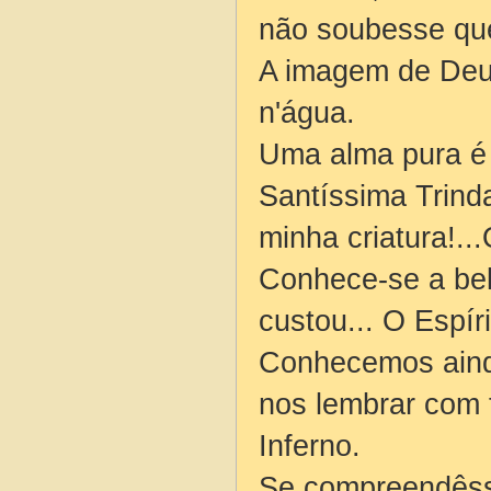
não soubesse que
A imagem de Deus
n'água.
Uma alma pura é 
Santíssima Trinda
minha criatura!..
Conhece-se a bel
custou... O Espír
Conhecemos aind
nos lembrar com 
Inferno.
Se compreendêsse