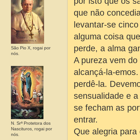
por isto que os s
que não concedia
levantar-se cinc
alguma coisa que 
perde, a alma ga
São Pio X, rogai por
nós.
A pureza vem do 
alcançá-la-emos.
perdê-la. Devemo
sensualidade e a
se fecham as por
entrar.
N. Srª Protetora dos
Que alegria para
Nascituros, rogai por
nós.