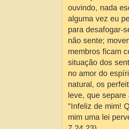
ouvindo, nada esc
alguma vez eu pe
para desafogar-s
não sente; move
membros ficam co
situação dos sen
no amor do espíri
natural, os perf
leve, que separe
"Infeliz de mim!
mim uma lei perv
7,24.23).