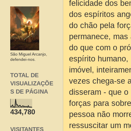
felicidade dos b
dos espíritos an
do chão pela forç
permanece, mas a
do que com o pró
São Miguel Arcanjo,
espírito humano,
defendei-nos.
imóvel, inteiram
TOTAL DE
vezes chega-se a
VISUALIZAÇÕE
disseram - que o
S DE PÁGINA
forças para sobre
434,780
pessoa não morre
ressuscitar um m
VISITANTES