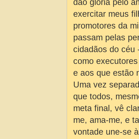
dão glória pelo 
exercitar meus fi
promotores da min
passam pelas pen
cidadãos do céu 
como executores 
e aos que estão n
Uma vez separad
que todos, mesmo
meta final, vê cl
me, ama-me, e ta
vontade une-se à