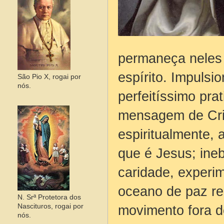
permaneça neles 
espírito. Impulsi
São Pio X, rogai por
nós.
perfeitíssimo pra
mensagem de Cris
espiritualmente,
que é Jesus; ine
caridade, experi
oceano de paz re
N. Srª Protetora dos
movimento fora d
Nascituros, rogai por
nós.