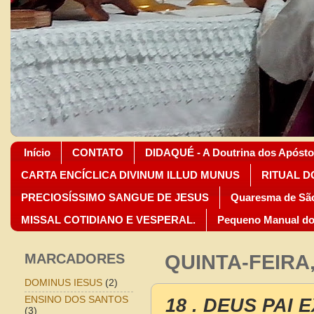
Início
CONTATO
DIDAQUÉ - A Doutrina dos Apósto
CARTA ENCÍCLICA DIVINUM ILLUD MUNUS
RITUAL D
PRECIOSÍSSIMO SANGUE DE JESUS
Quaresma de São
MISSAL COTIDIANO E VESPERAL.
Pequeno Manual do
MARCADORES
QUINTA-FEIRA,
DOMINUS IESUS
(2)
18 . DEUS PAI
ENSINO DOS SANTOS
(3)