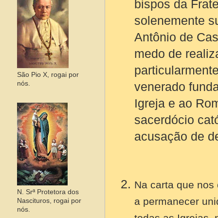
bispos da Frat
solenemente su
Antônio de Cas
medo de realiz
particularmente
São Pio X, rogai por
nós.
venerado funda
Igreja e ao Rom
sacerdócio cató
acusação de d
Na carta que nos 
N. Srª Protetora dos
a permanecer uni
Nascituros, rogai por
nós.
todas as Igrejas, 