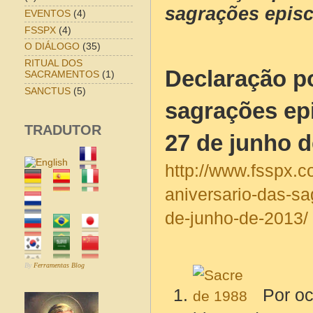
sagrações epis
EVENTOS
(4)
FSSPX
(4)
O DIÁLOGO
(35)
RITUAL DOS
Declaração po
SACRAMENTOS
(1)
SANCTUS
(5)
sagrações epi
TRADUTOR
27 de junho d
http://www.fsspx.c
aniversario-das-s
de-junho-de-2013/
By
Ferramentas Blog
Por oc