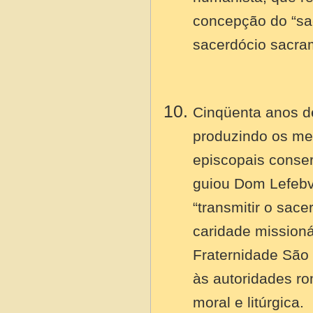
concepção do “sa
sacerdócio sacra
Cinqüenta anos d
produzindo os me
episcopais conser
guiou Dom Lefebv
“transmitir o sace
caridade mission
Fraternidade São 
às autoridades ro
moral e litúrgica.