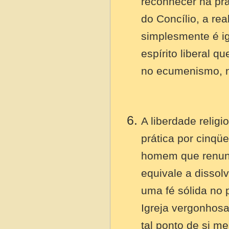
reconhecer na prá
do Concílio, a re
simplesmente é ig
espírito liberal q
no ecumenismo, n
A liberdade relig
prática por cinqü
homem que renunc
equivale a dissol
uma fé sólida no 
Igreja vergonhos
tal ponto de si 