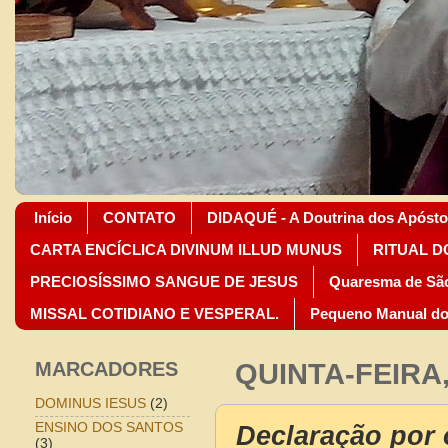
Início
CONTATO
DIDAQUÉ - A Doutrina dos Apósto
CARTA ENCÍCLICA DIVINUM ILLUD MUNUS
RITUAL D
PRECIOSÍSSIMO SANGUE DE JESUS
Quaresma de São
MISSAL COTIDIANO E VESPERAL.
Pequeno Manual do
MARCADORES
QUINTA-FEIRA,
DOMINUS IESUS
(2)
Declaração por 
ENSINO DOS SANTOS
(3)