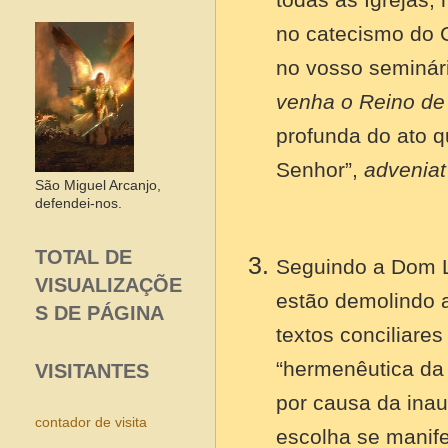
no catecismo do C
no vosso seminár
venha o Reino de
profunda do ato q
Senhor”,
advenia
São Miguel Arcanjo,
defendei-nos.
TOTAL DE
Seguindo a Dom L
VISUALIZAÇÕE
estão demolindo a
S DE PÁGINA
textos conciliare
“hermenêutica da 
VISITANTES
por causa da inaud
contador de visita
escolha se manife