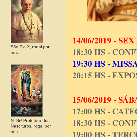
14/06/2019 - SE
São Pio X, rogai por
18:30 HS - CON
nós.
19:30 HS - MISS
20:15 HS - EX
15/06/2019 - SÁ
17:00 HS - CAT
18:30 HS - CON
N. Srª Protetora dos
Nascituros, rogai por
19:00 HS - TER
nós.