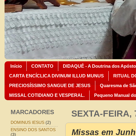
Início
CONTATO
DIDAQUÉ - A Doutrina dos Apósto
CARTA ENCÍCLICA DIVINUM ILLUD MUNUS
RITUAL D
PRECIOSÍSSIMO SANGUE DE JESUS
Quaresma de São
MISSAL COTIDIANO E VESPERAL.
Pequeno Manual do
MARCADORES
SEXTA-FEIRA, 
DOMINUS IESUS
(2)
Missas em Junh
ENSINO DOS SANTOS
(3)