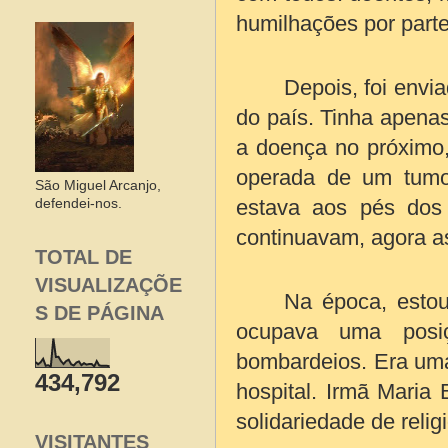
humilhações por part
Depois, foi envia
do país. Tinha apenas
a doença no próximo,
operada de um tumor
São Miguel Arcanjo,
estava aos pés dos
defendei-nos.
continuavam, agora as
TOTAL DE
VISUALIZAÇÕE
Na época, estou
S DE PÁGINA
ocupava uma posiçã
bombardeios. Era uma
434,792
hospital. Irmã Maria
solidariedade de relig
VISITANTES