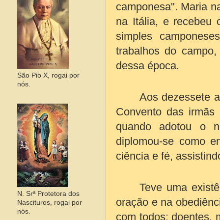
camponesa". Maria na
na Itália, e recebe
simples camponeses
trabalhos do campo, r
dessa época.
São Pio X, rogai por
nós.
Aos dezessete a
Convento das irmãs 
quando adotou o no
diplomou-se como en
ciência e fé, assisti
Teve uma existê
N. Srª Protetora dos
oração e na obediênci
Nascituros, rogai por
nós.
com todos: doentes, 