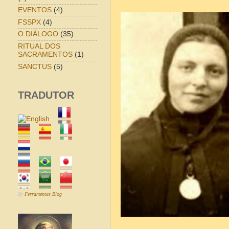
EVENTOS
(4)
FSSPX
(4)
O DIÁLOGO
(35)
RITUAL DOS
SACRAMENTOS
(1)
SANCTUS
(5)
TRADUTOR
By
Ferramentas Blog