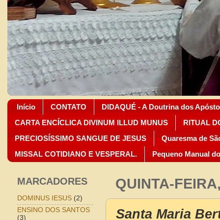
Início
CONTATO
DIDAQUÉ - A Doutrina dos Apósto
CARTA ENCÍCLICA DIVINUM ILLUD MUNUS
RITUAL D
PRECIOSÍSSIMO SANGUE DE JESUS
Quaresma de São
MISSAL COTIDIANO E VESPERAL.
Pequeno Manual do
MARCADORES
QUINTA-FEIRA
DOMINUS IESUS
(2)
Santa Maria Ber
ENSINO DOS SANTOS
(3)